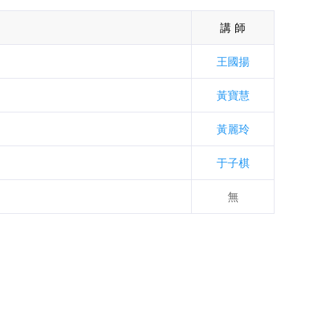
講 師
王國揚
黃寶慧
黃麗玲
于子棋
無