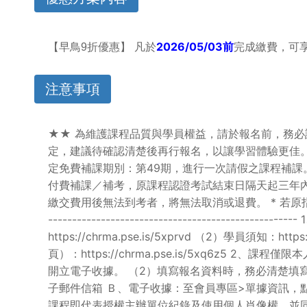
折優惠】 凡於
2026/05/03
前
完成繳費，可
【早鳥9
注意事項
★★ 為維護課程品質與學員權益，請於報名前，務必
定，建議待確認清楚後再行報名，以讓學習體驗更佳。★★ ------------
定免費補課期別：第49期，進行一次請假之課程補課。 
付費補課／補考，原課程認證考試結束日隔天起三年內 1
繳交費用後無法到考者，將無法取消或退費。 * 若原指定免費期
----------------------------------
https://chrma.pse.is/5xprvd （2）學員須知：ht
頁）：https://chrma.pse.is/5xq6z
開立電子收據。 （2）填寫報名資料時，務必清楚填
子郵件信箱 Ｂ、電子收據：至會員專區>單據資訊，
課程即代表授權主辦單位紀錄及使用個人肖像權，並同