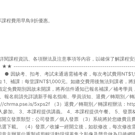
享課程費用早鳥9折優惠。
詳閱課程資訊、各項辦法及注意事項等內容，以確保了解課程安
-----------------------------------------------
● 因缺考、扣考、考試未通過需補考者，每次考試費用NT$1,50
、補課：每堂課NT$1,000元。如繳交費用後無法到課者，將於
別因故未開課，將再信件通知已報名補課／補考學員，調整後之指定期別。 --
------------------ 1、報名前請先詳讀新手報名指南、學員須知、
tps://chrma.pse.is/5xps2f （3）退費／轉期別／轉課程辦法：htt
5 2、課程僅限本人參加。 3、本課程提供講義。 4、本課程提供午餐。
寫開立發票類型：公司發票／個人發票 （3）系統將於您繳費且
點選下載。 （4）發票／收據一經開立後，如欲修改，每次修改需
意主辦單位重製或剪輯活動現場蒐集之影像及聲音做為日後網路宣