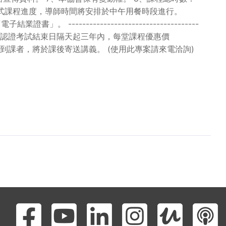
正式課程進度，導師時間將安排於中午用餐時段進行。
---------------------------------
認證課程： 1.原課程認證考試結束日隔天起三年內，每堂課程優惠價
無法到課者，將於課後寄送講義。 (使用此專案請來電洽詢)