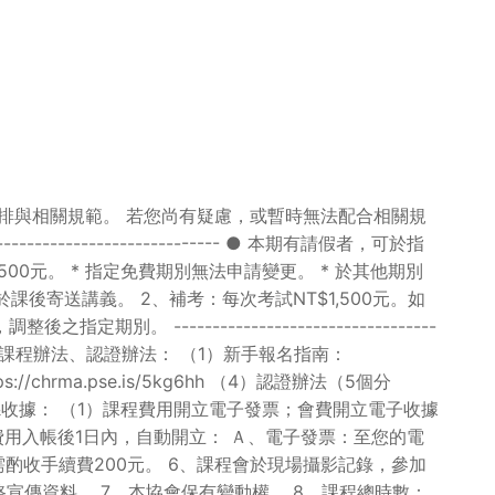
排與相關規範。 若您尚有疑慮，或暫時無法配合相關規
--------------------------- ● 本期有請假者，可於指
0元。 * 指定免費期別無法申請變更。 * 於其他期別
課後寄送講義。 2、補考：每次考試NT$1,500元。如
--------------------------------
退費／轉期別／轉課程辦法、認證辦法： （1）新手報名指南：
ps://chrma.pse.is/5kg6hh （4）認證辦法（5個分
 5、發票&收據： （1）課程費用開立電子發票；會費開立電子收據
費用入帳後1日內，自動開立： Ａ、電子發票：至您的電
酌收手續費200元。 6、課程會於現場攝影記錄，參加
傳資料。 7、本協會保有變動權。 8、課程總時數：