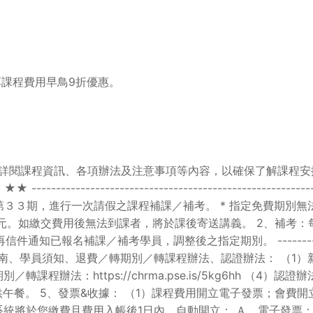
課程費用早鳥9折優惠。
詳閱課程資訊、各項辦法及注意事項等內容，以確保了解課程安
-----------------------------------------------
３３期，進行一次請假之課程補課／補考。 * 指定免費期別無法
00元。如繳交費用後無法到課者，將於課後寄送講義。 2、補考：
／補考學員，調整後之指定期別。 --------------------------
新手報名指南、學員須知、退費／轉期別／轉課程辦法、認證辦法： （1）新手報名指
轉期別／轉課程辦法：https://chrma.pse.is/5kg6hh （4）認證辦法
供午餐。 5、發票&收據： （1）課程費用開立電子發票；會費
系統將於您繳費且費用入帳後1日內，自動開立： Ａ、電子發票