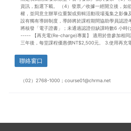
資訊，點選下載。 （4）發票／收據一經開立後，如
權，並同意主辦單位重製或剪輯活動現場蒐集之影像及
設有獨有導師制度，導師將於課程期間協助學員認證考
將核發「電子證書」；未通過認證但缺課時數6 小時(含)以下者，將核發「電子結
----- 【再充電(Re-charge)專案】 適用於
三年後，每堂課程優惠價NT$2,500元。 3.使用
聯絡窗口
（02）2768-1000；course01@chrma.net