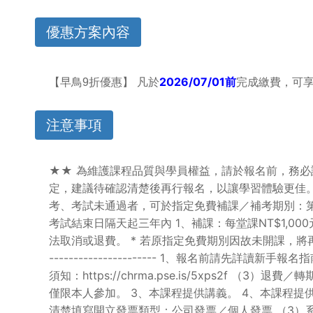
優惠方案內容
折優惠】 凡於
2026/07/01
前
完成繳費，可享
【早鳥9
注意事項
★★ 為維護課程品質與學員權益，請於報名前，務必
定，建議待確認清楚後再行報名，以讓學習體驗更佳。★★ ------------
考、考試未通過者，可於指定免費補課／補考期別：第
考試結束日隔天起三年內 1、補課：每堂課NT$1,0
法取消或退費。 * 若原指定免費期別因故未開課，將再信件通知已報名補課
---------------------- 1、報名前請先詳讀
須知：https://chrma.pse.is/5xps2f （3）退費／
僅限本人參加。 3、本課程提供講義。 4、本課程提
清楚填寫開立發票類型：公司發票／個人發票 （3）