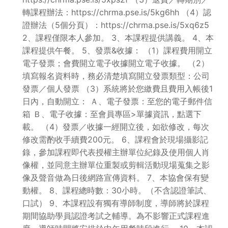
轉課程辦法：https://chrma.pse.is/5kg6hh （4）認
證辦法（5個分頁）：https://chrma.pse.is/5xq6z5
2、課程僅限本人參加。 3、本課程提供講義。 4、本
課程提供午餐。 5、發票&收據： （1）課程費用開立
電子發票；會費開立電子收據開立電子收據。 （2）
填寫報名資料時，務必清楚填寫開立發票類型：公司
發票／個人發票 （3）系統將於您繳費且費用入帳後1
日內，自動開立： Ａ、電子發票：至您的電子郵件信
箱 Ｂ、電子收據：至會員專區>單據資訊，點選下
載。 （4）發票／收據一經開立後，如欲修改，每次
修改需酌收手續費200元。 6、課程會於現場攝影記
錄，參加課程即代表授權主辦單位紀錄及使用個人肖
像權，並同意主辦單位重製或剪輯活動現場蒐集之影
像及聲音做為日後網路宣傳資料。 7、本協會保有變
動權。 8、課程總時數：30小時。（不含認證筆試、
口試） 9、本課程設有獨有導師制度，導師將於課程
期間協助學員認證考試之輔導。為不影響正式課程進