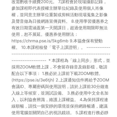
改需酌收手續費200元。 7.課程會於現場攝影記錄，
參加課程即代表授權主辦單位紀錄及使用個人肖像
權，並同意主辦單位重製或剪輯活動現場蒐集之影像
及聲音做為日後網路宣傳資料。 8.使用學習優惠券之
有效日期需涵蓋第一天開課日，超過使用期限即無法
使用，恕不展延。優惠券使用辦法：
https://chrma.pse.is/5kg6mb 9.本協會保有變動
權。 10.本課程核發「電子上課證明」。 -------------
------------------------------------------------------
------------------- ＊本課程為「線上同步」形式，並
採用ZOOM軟體上課，不會留存錄音及錄影檔，敬請
配合以下事項： 1.務必於上課前下載ZOOM軟體。
(https://pse.is/3e6tjh) 2.上課通知信件將給予ZOOM
會議ID、專屬密碼與使用說明，請於上課前30分鐘進
入線上等候室，並測試設備。 3.務必使用中文全名加
入，以利協會辨識，維護上課權益。 4.為保持課程連
線順暢，請找一個安靜的環境並保持網路暢通，建議
使用電腦並關閉自己的視訊鏡頭。 5.課程進行務必靜