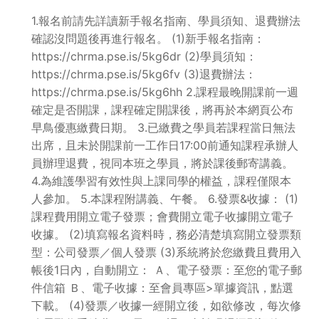
1.報名前請先詳讀新手報名指南、學員須知、退費辦法
確認沒問題後再進行報名。 (1)新手報名指南：
https://chrma.pse.is/5kg6dr (2)學員須知：
https://chrma.pse.is/5kg6fv (3)退費辦法：
https://chrma.pse.is/5kg6hh 2.課程最晚開課前一週
確定是否開課，課程確定開課後，將再於本網頁公布
早鳥優惠繳費日期。 3.已繳費之學員若課程當日無法
出席，且未於開課前一工作日17:00前通知課程承辦人
員辦理退費，視同本班之學員，將於課後郵寄講義。
4.為維護學習有效性與上課同學的權益，課程僅限本
人參加。 5.本課程附講義、午餐。 6.發票&收據： (1)
課程費用開立電子發票；會費開立電子收據開立電子
收據。 (2)填寫報名資料時，務必清楚填寫開立發票類
型：公司發票／個人發票 (3)系統將於您繳費且費用入
帳後1日內，自動開立： Ａ、電子發票：至您的電子郵
件信箱 Ｂ、電子收據：至會員專區>單據資訊，點選
下載。 (4)發票／收據一經開立後，如欲修改，每次修