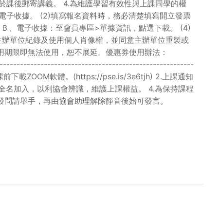
於課後郵寄講義。 4.為維護學習有效性與上課同學的權
立電子收據。 (2)填寫報名資料時，務必清楚填寫開立發票
Ｂ、電子收據：至會員專區>單據資訊，點選下載。 (4)
權主辦單位紀錄及使用個人肖像權，並同意主辦單位重製或
使用期限即無法使用，恕不展延。優惠券使用辦法：
-----------------------------------------------
體。(https://pse.is/3e6tjh) 2.上課通知
全名加入，以利協會辨識，維護上課權益。 4.為保持課程
需發問請舉手，再由協會助理解除靜音後始可發言。