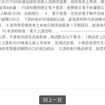
日17:00前通知課程承辦人員辦理退費，視同本班之學員，將
.發票&收據： (1)課程費用開立電子發票；會費開立電子收據開
用入帳後1日內，自動開立： Ａ、電子發票：至您的電子郵件信箱 
續費200元。 7.課程會於現場攝影記錄，參加課程即代表授
。 8.使用學習優惠券之有效日期需涵蓋第一天開課日，超過
本課程核發「電子上課證明」。 -------------------------------------
不會留存錄音及錄影檔，敬請配合以下事項： 1.務必於上課前下載ZOOM軟
於上課前30分鐘進入線上等候室，並測試設備。 3.務必使用中文
使用電腦並關閉自己的視訊鏡頭。 5.課程進行務必靜音，如
回上一頁