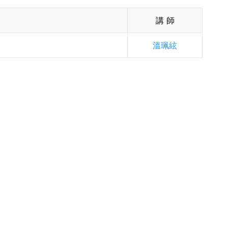
講 師
溫珮絃