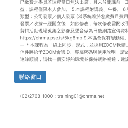
已繳費之學員若課程當日無法出席，且未於開課前一工作
益，課程僅限本人參加。 5.本課程附講義、午餐。 6
類型：公司發票／個人發票 (3)系統將於您繳費且費
發票／收據一經開立後，如欲修改，每次修改需酌收手
剪輯活動現場蒐集之影像及聲音做為日後網路宣傳資料
https://chrma.pse.is/5kg6mb 9.本協會保有變動權。 10.
-- ＊本課程為「線上同步」形式，並採用ZOOM軟體上課，
信件將給予ZOOM會議ID、專屬密碼與使用說明，請
連線順暢，請找一個安靜的環境並保持網路暢通，建議
聯絡窗口
(02)2768-1000；training01@chrma.net