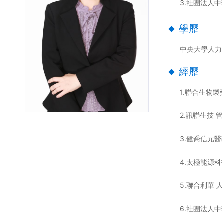
3.社團法人
學歷
中央大學人力
經歷
1.聯合生物
2.訊聯生技 
3.健喬信元醫
4.太極能源
5.聯合利華 
6.社團法人