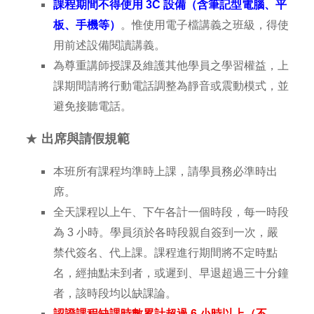
課程期間不得使用 3C 設備（含筆記型電腦、平
板、手機等）
。惟使用電子檔講義之班級，得使
用前述設備閱讀講義。
為尊重講師授課及維護其他學員之學習權益，上
課期間請將行動電話調整為靜音或震動模式，並
避免接聽電話。
★
出席與請假規範
本班所有課程均準時上課，請學員務必準時出
席。
全天課程以上午、下午各計一個時段，每一時段
為 3 小時。學員須於各時段親自簽到一次，嚴
禁代簽名、代上課。課程進行期間將不定時點
名，經抽點未到者，或遲到、早退超過三十分鐘
者，該時段均以缺課論。
認證課程缺課時數累計超過 6 小時以上（不