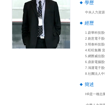
學歷
中央人力資源
經歷
1.
蔚華科技股
2.
創意電子股
3.
明泰科技股
4.
旺旺集團 
5.
網際威信股
6.
鼎新電腦股
7.
鴻運電子股
8.社團法人
簡述
HR是一種志
中華人力資源