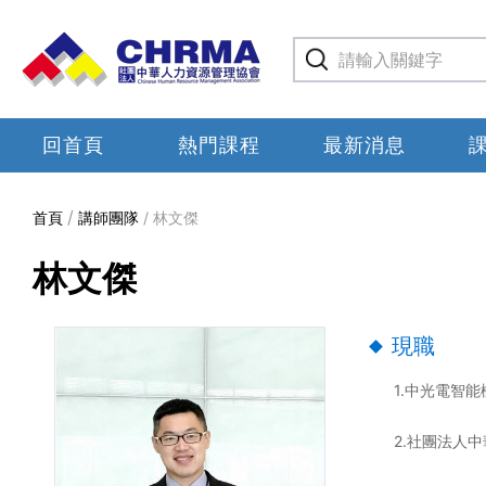
回首頁
熱門課程
最新消息
首頁
講師團隊
林文傑
林文傑
現職
1.中光電智
2.社團法人